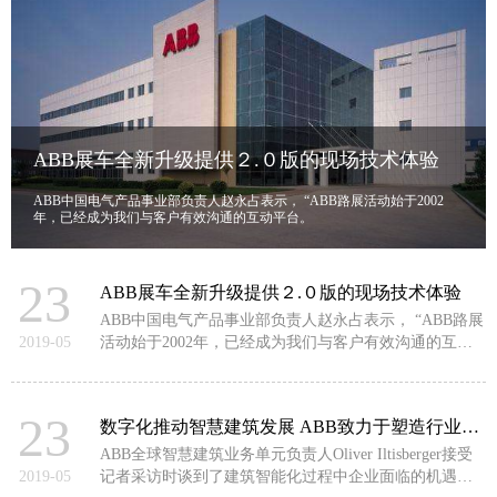
ABB展车全新升级提供２.０版的现场技术体验
ABB中国电气产品事业部负责人赵永占表示， “ABB路展活动始于2002
年，已经成为我们与客户有效沟通的互动平台。
23
ABB展车全新升级提供２.０版的现场技术体验
ABB中国电气产品事业部负责人赵永占表示， “ABB路展
2019-05
活动始于2002年，已经成为我们与客户有效沟通的互动
平台。
23
数字化推动智慧建筑发展 ABB致力于塑造行业未来
ABB全球智慧建筑业务单元负责人Oliver Iltisberger接受
2019-05
记者采访时谈到了建筑智能化过程中企业面临的机遇和