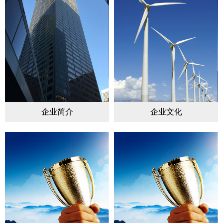
企业简介
企业文化