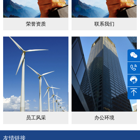
荣誉资质
联系我们
员工风采
办公环境
友情链接