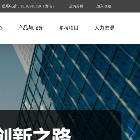
联系电话：15102910359（微信）
设为首页
加入收藏
心
产品与服务
参考项目
人力资源
闻
ABB产品
电力水利行业
人才招聘
讯
施耐德产品
石油化工行业
人才战略
识
百特工控产品
交通运输行业
工作准则
SEW产品
烟草钢铁行业
BLOCK产品
电子工业纸业
工商商业建筑
其他大型企业