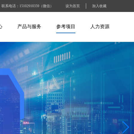
联系电话：15102910359（微信）
设为首页
加入收藏
心
产品与服务
参考项目
人力资源
闻
ABB产品
电力水利行业
人才招聘
讯
施耐德产品
石油化工行业
人才战略
识
百特工控产品
交通运输行业
工作准则
SEW产品
烟草钢铁行业
BLOCK产品
电子工业纸业
工商商业建筑
其他大型企业