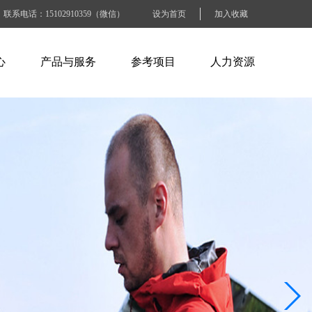
联系电话：15102910359（微信）
设为首页
加入收藏
心
产品与服务
参考项目
人力资源
闻
ABB产品
电力水利行业
人才招聘
讯
施耐德产品
石油化工行业
人才战略
识
百特工控产品
交通运输行业
工作准则
SEW产品
烟草钢铁行业
BLOCK产品
电子工业纸业
工商商业建筑
其他大型企业