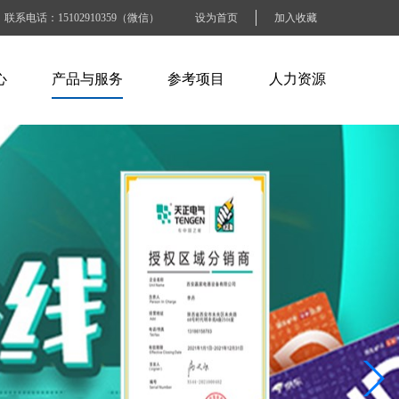
联系电话：15102910359（微信）
设为首页
加入收藏
心
产品与服务
参考项目
人力资源
闻
ABB产品
电力水利行业
人才招聘
讯
施耐德产品
石油化工行业
人才战略
识
百特工控产品
交通运输行业
工作准则
SEW产品
烟草钢铁行业
BLOCK产品
电子工业纸业
工商商业建筑
其他大型企业