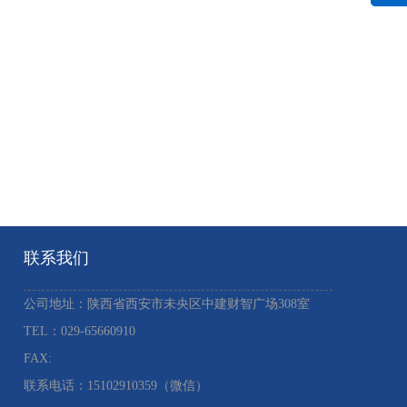
联系我们
公司地址：陕西省西安市未央区中建财智广场308室
TEL：029-65660910 ​
FAX:
联系电话：15102910359（微信）