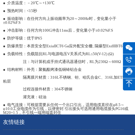
● 介质温度：－20℃～+130℃
● 预热时间：<15秒
● 振动影响：在任何方向上振动频率为20～200Hz时，变化量小于
±0.02%F.S
● 冲击影响：任何方向100G冲击11ms后，变化量小于±0.02%F.S
● 防护等级：优于IP65
● 防爆类型：本质安全型ExiaIICT6 Ga应外配安全栅; 隔爆型ExdIIBT6 Gb
● 负载特性：负载阻抗RL与电源电压V关系式为RL≤50(V-12) (Ω)
注：与计算机或手持式通讯器通信时，RL为230Ω～600Ω
● 结构材料：外壳：聚氨酯烤漆低铜铸铝合金
隔离膜片材质：316L不锈钢、钽、哈氏合金C、316L加ETFE防
粘层
过程连接件材质：304不锈钢
灌充液：硅油
● 电气连接：可根据需要从任何一个出口引出，适用电缆直径在φ8.5～
φ10.0工业电缆作为引线，以便密封.引出接头可选用通用电缆接头PG16或
M20×1.5，不引线一端用端盖封住
友情链接