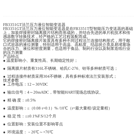
FB3351GT法兰压力液位智能变送器
FB3351GT法兰压力液位智能变送器是在FB3351T型智能压力变送器的基础
上，加装焊接密封隔离膜片结构而形成的，并结合先进的单片机技术和传
感器数字转换技术，经严格的工艺过程装配而成。
它的焊接密封隔离膜片装置具有多种不同过程法兰连接结构形式，用于敞
口式容器的液位测量，特别适用于高温、高粘度、结晶状介质及易堵塞场
合的压力、液位和密度测量，也适用于食品、制药行业以及制浆造纸行业
的压力测量
产品特点
● 温度影响小、重复性高、长期稳定性好；
● 隔离膜片材质有316L不锈钢、哈氏C-276、钽等多种材质可选；
● 过程连接件材质采用304不锈钢，具有多种标准法兰安装形式；
技术参数
● 工作电压：12～30VDC
● 输出信号：4～20mADC，带智能HART现场总线协议。
● 精 确 度：±0.5%
● 温度影响：≤（0.08·r+0.1）% /10℃（r=最大量程/设定量程）
● 稳 定 性：≤±0.1%F.S/12个月
● 位置影响：安装位置不影响零点
● 环境温度：－20℃～+70℃