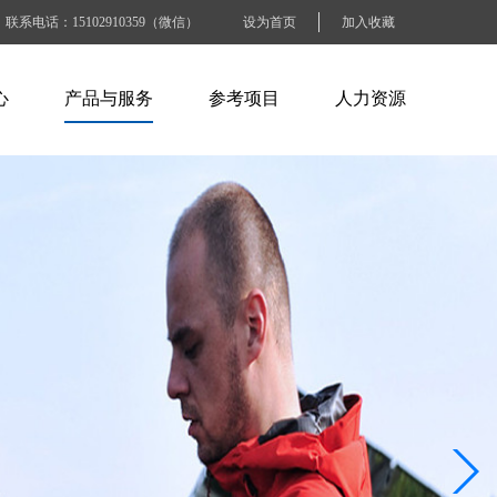
联系电话：15102910359（微信）
设为首页
加入收藏
心
产品与服务
参考项目
人力资源
闻
ABB产品
电力水利行业
人才招聘
讯
施耐德产品
石油化工行业
人才战略
识
百特工控产品
交通运输行业
工作准则
SEW产品
烟草钢铁行业
BLOCK产品
电子工业纸业
工商商业建筑
其他大型企业