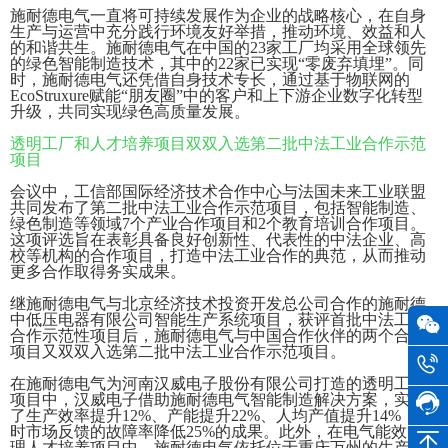
施耐德电气一直将可持续发展作为企业的战略核心，在自身
生产与运营中充分践行环境友好举措，推动环境、效益和人
的和谐共生。施耐德电气在中国的23家工厂均采用全球领先
的绿色智能制造技术，其中的22家已实现“零废弃填埋”。同
时，施耐德电气还凭借自身技术专长，通过基于物联网的
EcoStruxure赋能“朋友圈”中的客户和上下游企业数字化转型
升级，共同实现绿色高质量发展。
透明工厂和人才培养项目双双入选第二批中法工业合作示范
项目
会议中，工信部国际经济技术合作中心与法国未来工业联盟
共同发布了第二批中法工业合作示范项目，包括智能制造、
绿色制造等领域7个产业合作项目和2个教育培训合作项目。
这项评选旨在表彰具备良好创新性、代表性的中法企业、高
校等机构的合作项目，打造中法工业合作的典范，从而推动
更多合作取得务实成果。
继施耐德电气与北京经济技术投资开发总公司合作的施耐德
中低压电器有限公司智能生产系统项目，获评首批中法工业
合作示范性项目后，施耐德电气与中国合作伙伴的两个合作
项目又双双入选第二批中法工业合作示范项目。
在施耐德电气为河南汉威电子股份有限公司打造的透明工厂
项目中，汉威电子借助施耐德电气智能制造解决方案，实现
了生产效率提升12%、产能提升22%、人均产值提升14%，同
时市场反馈的故障率降低25%的成果。此外，在电气能效管
理人才培养项目中，施耐德电气依托位于重庆万州的生产基