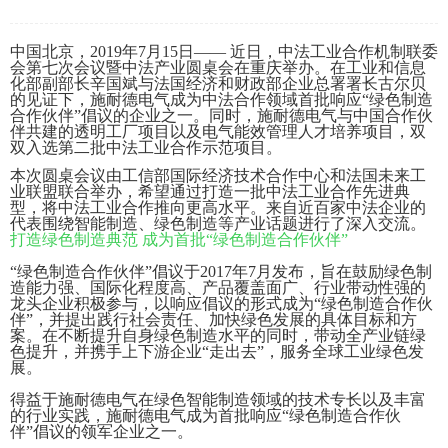
中国北京，2019年7月15日—— 近日，中法工业合作机制联委
会第七次会议暨中法产业圆桌会在重庆举办。在工业和信息
化部副部长辛国斌与法国经济和财政部企业总署署长古尔贝
的见证下，施耐德电气成为中法合作领域首批响应“绿色制造
合作伙伴”倡议的企业之一。同时，施耐德电气与中国合作伙
伴共建的透明工厂项目以及电气能效管理人才培养项目，双
双入选第二批中法工业合作示范项目。
本次圆桌会议由工信部国际经济技术合作中心和法国未来工
业联盟联合举办，希望通过打造一批中法工业合作先进典
型，将中法工业合作推向更高水平。来自近百家中法企业的
代表围绕智能制造、绿色制造等产业话题进行了深入交流。
打造绿色制造典范 成为首批“绿色制造合作伙伴”
“绿色制造合作伙伴”倡议于2017年7月发布，旨在鼓励绿色制
造能力强、国际化程度高、产品覆盖面广、行业带动性强的
龙头企业积极参与，以响应倡议的形式成为“绿色制造合作伙
伴”，并提出践行社会责任、加快绿色发
展的具体目标和方
案。在不断提升自身绿色制造水平的同时，带动全产业链绿
色提升，并携手上下游企业“走出去”，服务全球工业绿色发
展。
得益于施耐德电气在绿色智能制造领域的技术专长以及丰富
的行业实践，施耐德电气成为首批响应“绿色制造合作伙
伴”倡议的领军企业之一。