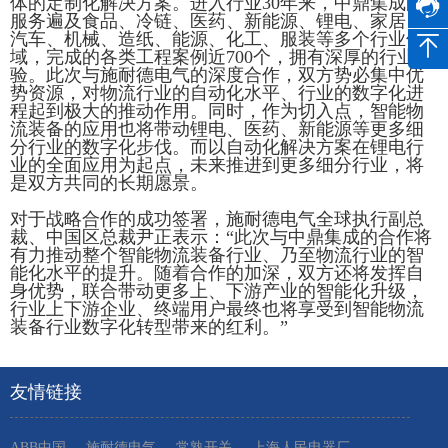
体的定制化解决方案。进入行业30年来，中鼎集成的
服务遍及食品、冷链、医药、新能源、锂电、家居、
汽车、机械、造纸、能源、化工、服装等多个行业领
域，完成的各类工程案例近700个，拥有深厚的行业经
验。此次与施耐德电气的深度合作，双方势必集中优
势资源，对物流行业的自动化水平、行业的数字化进
程起到极大的推动作用。同时，作为切入点，智能物
流装备的应用也将带动锂电、医药、新能源等更多细
分行业的数字化步伐。而以自动化解决方案在锂电行
业的全面应用为起点，未来推进到更多细分行业，将
是双方共同的长期愿景。
对于战略合作的成功签署，施耐德电气全球执行副总
裁、中国区总裁尹正表示：“此次与中鼎集成的合作将
有力推动整个智能物流装备行业、乃至物流行业的智
能化水平的提升。随着合作的加深，双方还将发挥自
身优势，联合带动更多上、下游产业的智能化升级，
行业上下游企业、终端用户最终也将享受到智能物流
装备行业数字化转型带来的红利。”
友情链接
ABB中国
施耐德电气
常熟开关
上海人民电器厂