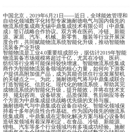
中国北京，2019年6月21日——近日，全球能效管理和
自动化领域数字化转型专家施耐德电气与国内领先的
物流系统集成商无锡中鼎集成技术有限公司（中鼎集
成）签订战略合作协议。双方将在医药、冷链、新能
源、家居、汽车、机械、新零售、服装等行业开展深
度合作，共同赋能物流系统智能化升级，推动智能物
流装备产业升级
智能物流是工业4.0重要组成部分，据估计2019年智能
物流装备市场规模将超过千亿，尤其在冷链、医药、
纺织等行业将可能保持较快增速。智能物流系统集成
商作为智能物流装备领域的核心力量，如何向下游客
户提供高附加值产品，成为其能否抓住行业发展契机
的关键点之一。为此，施耐德电气将与中鼎集成联合
打造智能化、信息化、现代化的物流系统，帮助其完
成物流系统的智能化升级，提升能效，并将在技术支
持、规划咨询、设备研发、品质保障、售后响应等各
个方面为中鼎集成提供战略优先级的支持与服。
施耐德电气与中鼎集成在设备自动化、智能化领域保
持着十多年的良性合作基础。作为国内领先的物流系
统集成商，中鼎集成在定制化解决方案与核心设备制
造研发领域有着深厚积淀，在食品、冷链、新能源、
锂电、汽车等多个行业领域均有多项成功经验。施耐