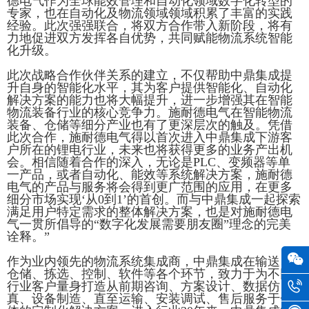
德电气作为全球能效管理和自动化领域数字化转型的
专家，也在自动化及物流领域领域积累了丰富的实践
经验。此次强强联合，将双方合作带入新阶段，将有
力地促进双方发挥各自优势，共同赋能物流系统智能
化升级。
此次战略合作伙伴关系的建立，不仅帮助中鼎集成提
升自身的智能化水平，其为客户提供智能化、自动化
解决方案的能力也将大幅提升，进一步增强其在智能
物流装备行业的核心竞争力。施耐德电气在智能物流
装备、仓储等细分产业也有了更深层次的触及。凭借
此次合作，施耐德电气得以首次进入中鼎集成下游客
户所在的锂电行业，未来也将获得更多的业务产出机
会。相信随着合作的深入，无论是PLC、变频器等单
一产品，或者自动化、能效等系统解决方案，施耐德
电气的产品与服务将会得到更广范围的应用，在更多
细分市场实现‘从0到1’的首创。而与中鼎集成一起探索
满足用户特定需求的整体解决方案，也是对施耐德电
气一贯所倡导的“数字化发展需要朋友圈”理念的完美
诠释。”
作为业内领先的物流系统集成商，中鼎集成在输送、
仓储、拣选、控制、软件等各个环节，致力于为不同
行业客户量身打造从前期咨询、方案设计、数据仿
真、设备制造、直至运输、安装调试、售后服务于一