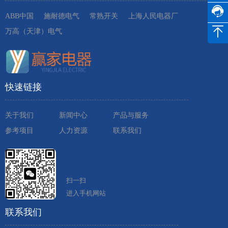
ABB中国
施耐德电气
常熟开关
上海人民电器厂
万高（天津）电气
快速链接
关于我们
新闻中心
产品与服务
参考项目
人力资源
联系我们
扫一扫
进入手机网站
联系我们