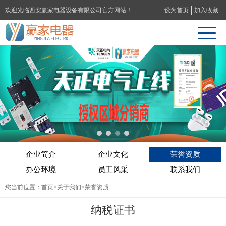
欢迎光临西安赢家电器设备有限公司官方网站！
设为首页
加入收藏
企业简介
企业文化
荣誉资质
办公环境
员工风采
联系我们
您当前位置：
首页
>
关于我们
>荣誉资质
纳税证书